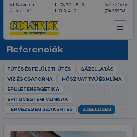
(99) 327 585
9400 Sopron,
H-CS: 7:00-15:00
Újteleki u. 34.
P: 7:00-14:00
(70) 258 7471
Referenciák
FŰTÉS ÉS FELÜLETHŰTÉS
GÁZELLÁTÁS
VÍZ ÉS CSATORNA
HŐSZIVATTYÚ ÉS KLÍMA
ÉPÜLETENERGETIKA
ÉPÍTŐMESTERI MUNKÁK
TERVEZÉS ÉS SZAKÉRTÉS
SZELLŐZÉS