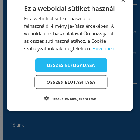
Ez a weboldal sütiket használ
Professzionális épületgépészeti szolgáltatások 1984 óta.
Cégünk teljes körű megoldásokat kínál fűtés, szellőzés, gáz,
Ez a weboldal sütiket használ a
víz és csatornarendszerek tervezésében és kivitelezésében.
felhasználói élmény javítása érdekében. A
Megújuló energiaforrások, épületenergetikai tanúsítványok és
weboldalunk használatával Ön hozzájárul
szakértői tanácsadás – mind egy helyen. Bízza ránk
az összes süti használatához, a Cookie
épületgépészeti projektjeit és élvezze a minőséget és
szabályzatunknak megfelelően.
Bővebben
megbízhatóságot! Keressen minket Sopronban és környékén
a legjobb ajánlatokért és személyre szabott megoldásokért.
ÖSSZES ELFOGADÁSA
A cégről
ÖSSZES ELUTASÍTÁSA
Főoldal
RÉSZLETEK MEGJELENÍTÉSE
Referenciáink
Rólunk