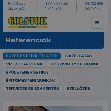
(99) 327 585
9400 Sopron,
H-CS: 7:00-15:00
Újteleki u. 34.
P: 7:00-14:00
(70) 258 7471
Referenciák
FŰTÉS ÉS FELÜLETHŰTÉS
GÁZELLÁTÁS
VÍZ ÉS CSATORNA
HŐSZIVATTYÚ ÉS KLÍMA
ÉPÜLETENERGETIKA
ÉPÍTŐMESTERI MUNKÁK
TERVEZÉS ÉS SZAKÉRTÉS
SZELLŐZÉS