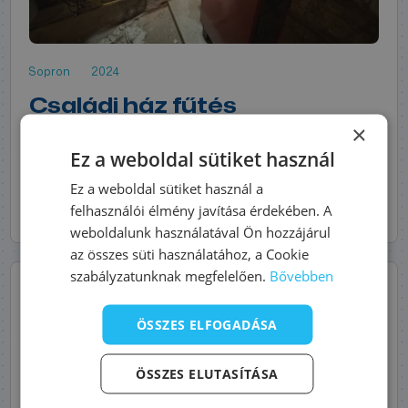
Sopron
2024
Családi ház fűtés
rekonstrukció
×
Ez a weboldal sütiket használ
Ez a weboldal sütiket használ a
felhasználói élmény javítása érdekében. A
MEGNÉZEM
weboldalunk használatával Ön hozzájárul
az összes süti használatához, a Cookie
szabályzatunknak megfelelően.
Bővebben
ÖSSZES ELFOGADÁSA
ÖSSZES ELUTASÍTÁSA